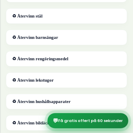
♻ Återvinn
stål
♻ Återvinn
barnsängar
♻ Återvinn
rengöringsmedel
♻ Återvinn
lekstugor
♻ Återvinn
hushållsapparater
💬
Få gratis offert på 60 sekunder
♻ Återvinn
bildäck