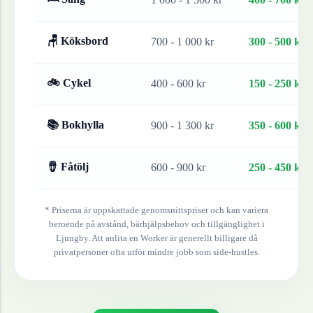
🪑 Köksbord
700 - 1 000 kr
300 - 500 kr
🚲 Cykel
400 - 600 kr
150 - 250 kr
📚 Bokhylla
900 - 1 300 kr
350 - 600 kr
🪘 Fåtölj
600 - 900 kr
250 - 450 kr
* Priserna är uppskattade genomsnittspriser och kan variera
beroende på avstånd, bärhjälpsbehov och tillgänglighet i
Ljungby
. Att anlita en Worker är generellt billigare då
privatpersoner ofta utför mindre jobb som side-hustles.