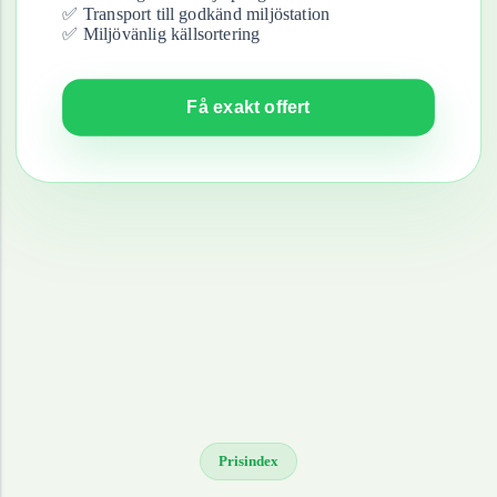
✅ Transport till godkänd miljöstation
✅ Miljövänlig källsortering
Få exakt offert
Prisindex