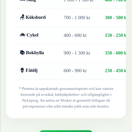
🪑 Köksbord
700 - 1 000 kr
300 - 500 kr
🚲 Cykel
400 - 600 kr
150 - 250 kr
📚 Bokhylla
900 - 1 300 kr
350 - 600 kr
🪘 Fåtölj
600 - 900 kr
250 - 450 kr
* Priserna är uppskattade genomsnittspriser och kan variera
beroende på avstånd, bärhjälpsbehov och tillgänglighet i
Nyköping
. Att anlita en Worker är generellt billigare då
privatpersoner ofta utför mindre jobb som side-hustles.