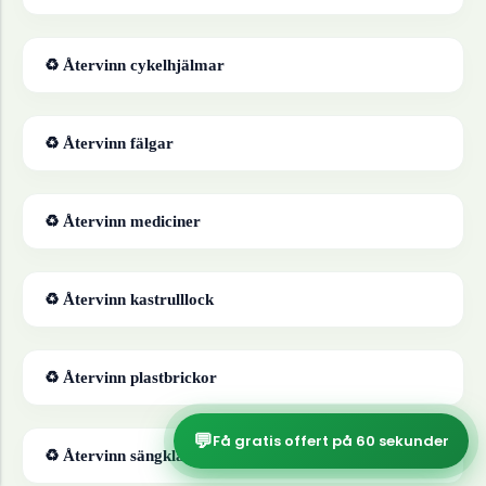
♻ Återvinn
cykelhjälmar
♻ Återvinn
fälgar
♻ Återvinn
mediciner
♻ Återvinn
kastrulllock
♻ Återvinn
plastbrickor
💬
Få gratis offert på 60 sekunder
♻ Återvinn
sängkläder