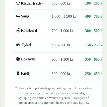
👕 Kläder (säck)
300 - 500 kr
100 - 200 kr
🛏 Säng
1 000 - 1 500 kr
400 - 700 kr
🪑 Köksbord
700 - 1 000 kr
300 - 500 kr
🚲 Cykel
400 - 600 kr
150 - 250 kr
📚 Bokhylla
900 - 1 300 kr
350 - 600 kr
🪘 Fåtölj
600 - 900 kr
250 - 450 kr
* Priserna är uppskattade genomsnittspriser och kan variera
beroende på avstånd, bärhjälpsbehov och tillgänglighet i
Nyköping
. Att anlita en Worker är generellt billigare då
privatpersoner ofta utför mindre jobb som side-hustles.