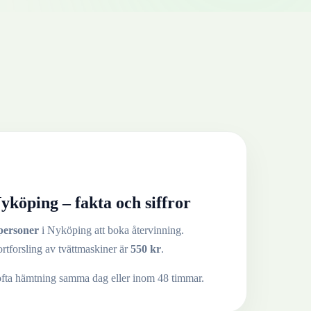
yköping
– fakta och siffror
personer
i
Nyköping
att boka återvinning.
ortforsling av
tvättmaskiner
är
550
kr
.
ofta hämtning samma dag eller inom 48 timmar.