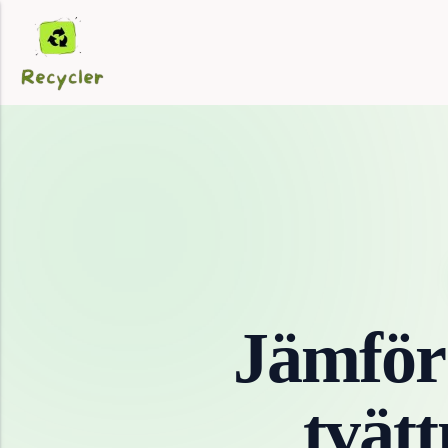
Jämför
tvät