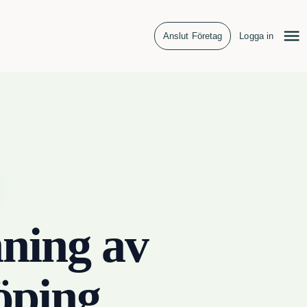
Anslut Företag
Logga in
ning av
öping