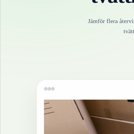
Jämför flera återv
tvät