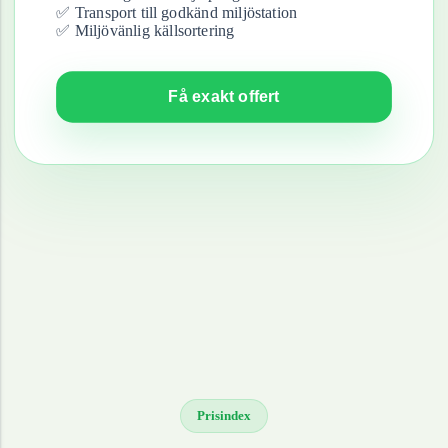
✅ Transport till godkänd miljöstation
✅ Miljövänlig källsortering
Få exakt offert
Prisindex