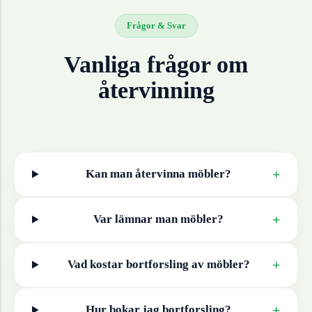
Frågor & Svar
Vanliga frågor om
återvinning
+
Kan man återvinna
möbler
?
+
Var lämnar man
möbler
?
+
Vad kostar bortforsling av
möbler
?
+
Hur bokar jag bortforsling?