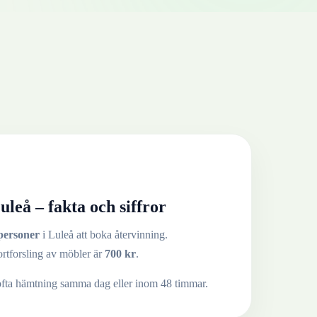
uleå
– fakta och siffror
personer
i
Luleå
att boka återvinning.
ortforsling av
möbler
är
700
kr
.
ofta hämtning samma dag eller inom 48 timmar.