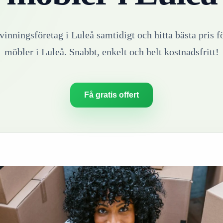
rvinningsföretag i
Luleå
samtidigt och hitta bästa pris f
möbler
i
Luleå
. Snabbt, enkelt och helt kostnadsfritt!
Få gratis offert