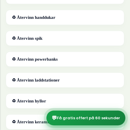
♻ Återvinn
handdukar
♻ Återvinn
spik
♻ Återvinn
powerbanks
♻ Återvinn
laddstationer
♻ Återvinn
hyllor
💬
Få gratis offert på 60 sekunder
♻ Återvinn
keramik