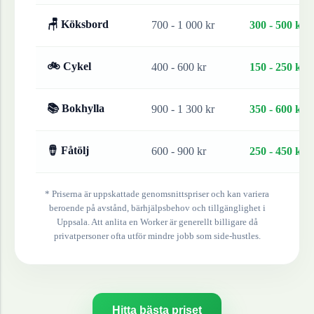
🪑 Köksbord
700 - 1 000 kr
300 - 500 kr
🚲 Cykel
400 - 600 kr
150 - 250 kr
📚 Bokhylla
900 - 1 300 kr
350 - 600 kr
🪘 Fåtölj
600 - 900 kr
250 - 450 kr
* Priserna är uppskattade genomsnittspriser och kan variera
beroende på avstånd, bärhjälpsbehov och tillgänglighet i
Uppsala
. Att anlita en Worker är generellt billigare då
privatpersoner ofta utför mindre jobb som side-hustles.
Hitta bästa priset