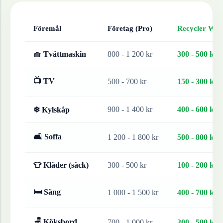
Föremål
Företag (Pro)
Recycler Work
🧺 Tvättmaskin
800 - 1 200 kr
300 - 500 kr
📺 TV
500 - 700 kr
150 - 300 kr
900 - 1 400 kr
400 - 600 kr
❄ Kylskåp
🛋 Soffa
1 200 - 1 800 kr
500 - 800 kr
👕 Kläder (säck)
300 - 500 kr
100 - 200 kr
🛏 Säng
1 000 - 1 500 kr
400 - 700 kr
🪑 Köksbord
700 - 1 000 kr
300 - 500 kr