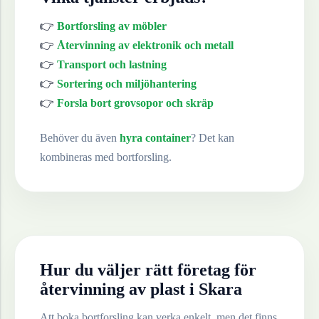
👉
Bortforsling av möbler
👉
Återvinning av elektronik och metall
👉
Transport och lastning
👉
Sortering och miljöhantering
👉
Forsla bort grovsopor och skräp
Behöver du även
hyra container
? Det kan
kombineras med bortforsling.
Hur du väljer rätt företag för
återvinning av
plast
i
Skara
Att boka bortforsling kan verka enkelt, men det finns