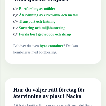
👉
Bortforsling av möbler
👉
Återvinning av elektronik och metall
👉
Transport och lastning
👉
Sortering och miljöhantering
👉
Forsla bort grovsopor och skräp
Behöver du även
hyra container
? Det kan
kombineras med bortforsling.
Hur du väljer rätt företag för
återvinning av
plast
i
Nacka
Att boka bortforsling kan verka enkelt, men det finns