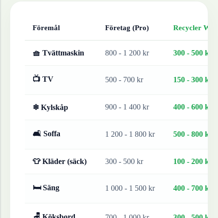
Föremål
Företag (Pro)
Recycler Work
🧺 Tvättmaskin
800 - 1 200 kr
300 - 500 kr
📺 TV
500 - 700 kr
150 - 300 kr
900 - 1 400 kr
400 - 600 kr
❄ Kylskåp
🛋 Soffa
1 200 - 1 800 kr
500 - 800 kr
👕 Kläder (säck)
300 - 500 kr
100 - 200 kr
🛏 Säng
1 000 - 1 500 kr
400 - 700 kr
🪑 Köksbord
700 - 1 000 kr
300 - 500 kr