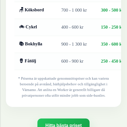
🪑 Köksbord
700 - 1 000 kr
300 - 500 kr
🚲 Cykel
400 - 600 kr
150 - 250 kr
📚 Bokhylla
900 - 1 300 kr
350 - 600 kr
🪘 Fåtölj
600 - 900 kr
250 - 450 kr
* Priserna är uppskattade genomsnittspriser och kan variera
beroende på avstånd, bärhjälpsbehov och tillgänglighet i
Värnamo
. Att anlita en Worker är generellt billigare då
privatpersoner ofta utför mindre jobb som side-hustles.
Hitta bästa priset