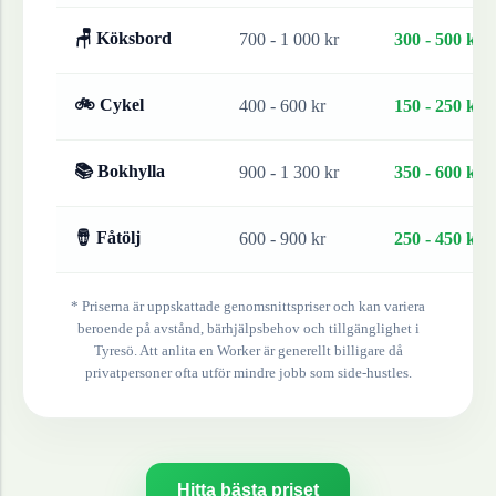
🪑 Köksbord
700 - 1 000 kr
300 - 500 kr
🚲 Cykel
400 - 600 kr
150 - 250 kr
📚 Bokhylla
900 - 1 300 kr
350 - 600 kr
🪘 Fåtölj
600 - 900 kr
250 - 450 kr
* Priserna är uppskattade genomsnittspriser och kan variera
beroende på avstånd, bärhjälpsbehov och tillgänglighet i
Tyresö
. Att anlita en Worker är generellt billigare då
privatpersoner ofta utför mindre jobb som side-hustles.
Hitta bästa priset