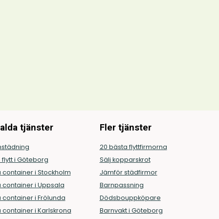
alda tjänster
Fler tjänster
städning
20 bästa flyttfirmorna
g flytt i Göteborg
Sälj kopparskrot
 container i Stockholm
Jämför städfirmor
 container i Uppsala
Barnpassning
 container i Frölunda
Dödsbouppköpare
 container i Karlskrona
Barnvakt i Göteborg