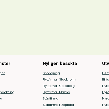
nster
Nyligen besökta
Utv
ngar
Snöröjning
Hem
Flyttfirma i Stockholm
Billi
Flyttfirma i Göteborg
Hyra
ppackning
Flyttfirma i Malmö
Hyra
er
Städfirma
Hyra
Städfirma i Uppsala
Hyra