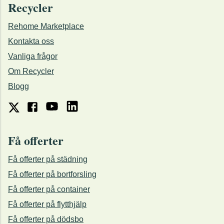
Recycler
Rehome Marketplace
Kontakta oss
Vanliga frågor
Om Recycler
Blogg
Få offerter
Få offerter på städning
Få offerter på bortforsling
Få offerter på container
Få offerter på flytthjälp
Få offerter på dödsbo