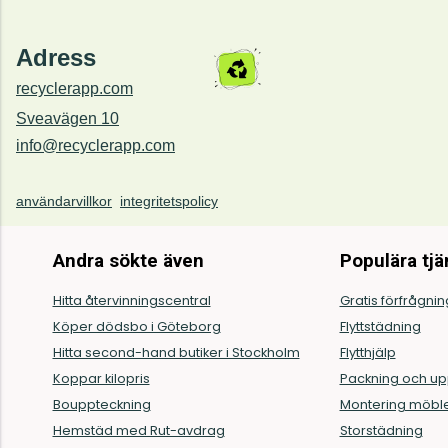
Adress
recyclerapp.com
Sveavägen 10
info@recyclerapp.com
användarvillkor
integritetspolicy
Andra sökte även
Populära tjä
Hitta återvinningscentral
Gratis förfrågni
Köper dödsbo i Göteborg
Flyttstädning
Hitta second-hand butiker i Stockholm
Flytthjälp
Koppar kilopris
Packning och u
Bouppteckning
Montering möbl
Hemstäd med Rut-avdrag
Storstädning