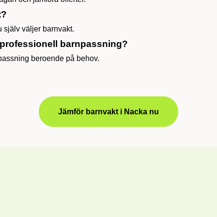
t?
 själv väljer barnvakt.
h professionell barnpassning?
rnpassning beroende på behov.
Jämför barnvakt i Nacka nu