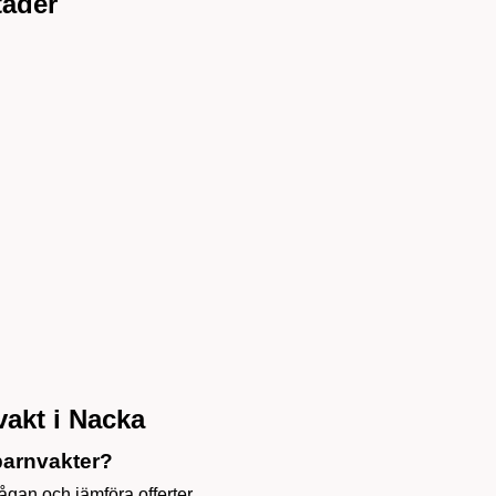
täder
vakt i Nacka
barnvakter?
rågan och jämföra offerter.