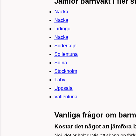
Jämför barnvakt i fler s
Nacka
Nacka
Lidingö
Nacka
Södertälje
Sollentuna
Solna
Stockholm
Täby
Uppsala
Vallentuna
Vanliga frågor om barn
Kostar det något att jämföra 
Nej, det är helt gratis att skapa en förf