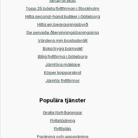
Skräp till skatt
Topp 25 bästa flyttfirman i Stockholm
Hitta second-hand butiker i Göteborg
Hitta en begravningsbyrå
De senaste återvinningslösningarna
Värdera min bostadsrätt
Boka trygg barnvakt
Billig flyttfirma i Göteborg
Jämföra mäklare
Köper kopparskrot
Jämför flyttfirmor
Populära tjänster
Gratis förfrågningar
Flyttstädning
Flytthjälp
Packning och uppackning