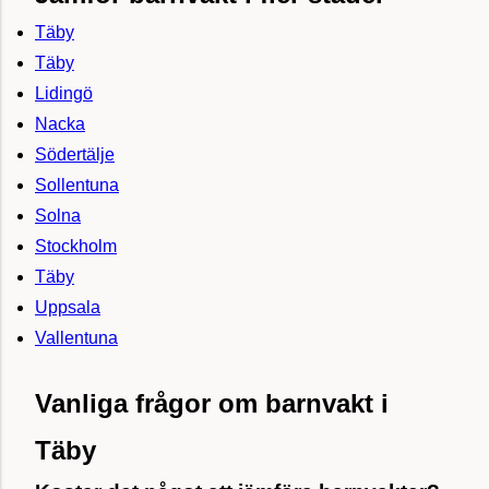
Täby
Täby
Lidingö
Nacka
Södertälje
Sollentuna
Solna
Stockholm
Täby
Uppsala
Vallentuna
Vanliga frågor om barnvakt i
Täby