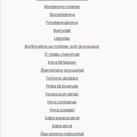
Montering möbler
Storstädning
Fönsterputsning
Barnvakt
Läxhjälp
Bortforsling av möbler och grovsopor
IT-hjälp i hemmet
Köra till tippen
Återvinning grovavfall
Tömma dödsbo
Flytta till boende
Forsla bort skräp
Hyra container
Hyra sopkärl
Sälja kopparskrot
Sälja skrot
Återvinning miljöavfall