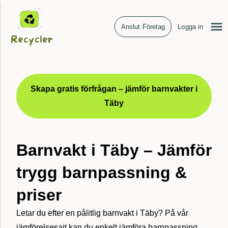
Anslut Företag
Logga in
Skapa gratis förfrågan – jämför barnvakter i
Täby
Barnvakt i Täby – Jämför
trygg barnpassning &
priser
Letar du efter en pålitlig barnvakt i Täby? På vår
jämförelsesajt kan du enkelt jämföra barnpassning