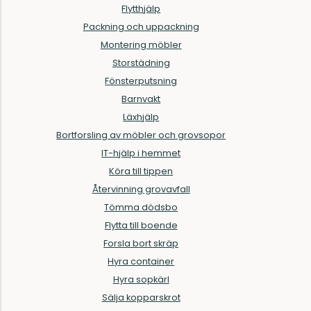
Flytthjälp
Packning och uppackning
Montering möbler
Storstädning
Fönsterputsning
Barnvakt
Läxhjälp
Bortforsling av möbler och grovsopor
IT-hjälp i hemmet
Köra till tippen
Återvinning grovavfall
Tömma dödsbo
Flytta till boende
Forsla bort skräp
Hyra container
Hyra sopkärl
Sälja kopparskrot