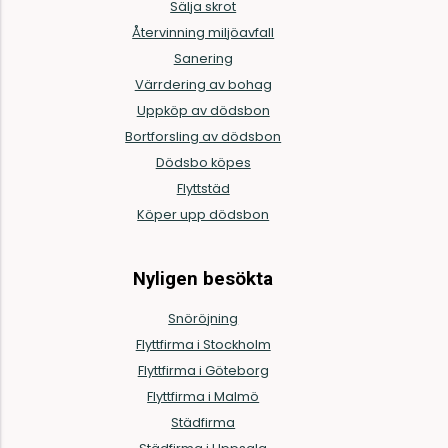
Sälja skrot
Återvinning miljöavfall
Sanering
Värrdering av bohag
Uppköp av dödsbon
Bortforsling av dödsbon
Dödsbo köpes
Flyttstäd
Köper upp dödsbon
Nyligen besökta
Snöröjning
Flyttfirma i Stockholm
Flyttfirma i Göteborg
Flyttfirma i Malmö
Städfirma