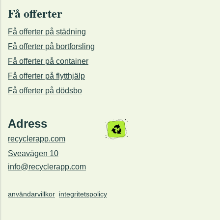
Få offerter
Få offerter på städning
Få offerter på bortforsling
Få offerter på container
Få offerter på flytthjälp
Få offerter på dödsbo
Adress
recyclerapp.com
Sveavägen 10
info@recyclerapp.com
användarvillkor
integritetspolicy