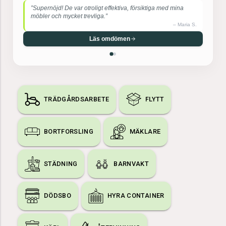
”Fantastiskt bemötande och en klockren flyttstädning.
Rekommenderar starkt!”
–
Johan K.
Läs omdömen
TRÄDGÅRDSARBETE
FLYTT
BORTFORSLING
MÄKLARE
STÄDNING
BARNVAKT
DÖDSBO
HYRA CONTAINER