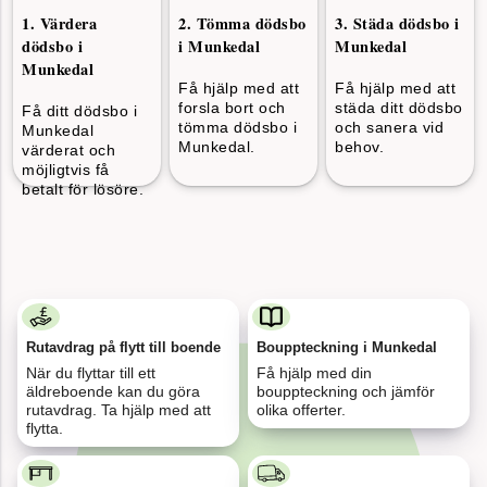
1
.
Värdera
2
.
Tömma dödsbo
3
.
Städa dödsbo i
dödsbo i
i Munkedal
Munkedal
för 8
Munkedal
Flyttstäd 75 kvm, Kortedala
minuter
sedan
Få hjälp med att
Få hjälp med att
forsla bort och
städa ditt dödsbo
Få ditt dödsbo i
tömma dödsbo i
och sanera vid
Munkedal
Munkedal.
behov.
värderat och
för 22
möjligtvis få
3st Container blandat avfall 75 kvm, Stockholm
minuter
betalt för lösöre.
sedan
för 13
Värdera, tömma och städa dödsbo, Stockholm
minuter
sedan
Rutavdrag på flytt till boende
Bouppteckning i Munkedal
för 3
När du flyttar till ett
Få hjälp med din
Flytt 134 kvm, Göteborg till Stockholm
minuter
äldreboende kan du göra
bouppteckning och jämför
sedan
rutavdrag. Ta hjälp med att
olika offerter.
flytta.
för 19