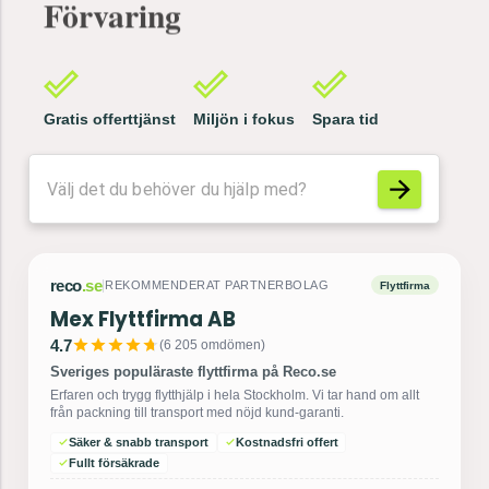
Begravning
Gratis offerttjänst
Miljön i fokus
Spara tid
REKOMMENDERAT
Helhetslösning inom Flytt
reco
.se
|
PARTNERBOLAG
& Städ
Starcycle
4.7
(
1 646
omdömen)
Toppbetyg inom flytt, städ & bortforsling
Professionella helhetslösningar inom städning, flytthjälp och
dödsbon med starkt miljöfokus och fasta priser.
Miljöfokus (Klimatneutralt)
Komplett flytt & städ
Fast pris-garanti