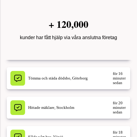
+
120,000
kunder har fått hjälp via våra anslutna företag
för 16
Tömma och städa dödsbo, Göteborg
minuter
sedan
för 20
Hittade mäklare, Stockholm
minuter
sedan
för 18
Sålde vårt hus, Växjö
minuter
sedan