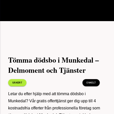
Flytt och städ 92 kvm, Malmö
minuter
sedan
för 12
Fönsterputs och kontorsstäd, Helsingborg
minuter
sedan
för 12
Uppköp av dödsbo i Stockholm, 180 kvm
minuter
sedan
Tömma dödsbo i Munkedal –
Delmoment och Tjänster
för 16
Tömma och städa dödsbo, Göteborg
minuter
sedan
SÄKERT
ENKELT
Letar du efter hjälp med att tömma dödsbo i
för 20
Hittade mäklare, Stockholm
minuter
Munkedal? Vår gratis offerttjänst ger dig upp till 4
sedan
kostnadsfria offerter från professionella företag som