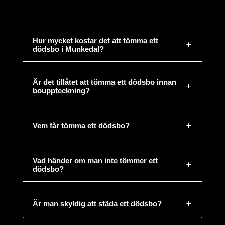
för 22
3st Container blandat avfall 75 kvm, Stockholm
minuter
Hur mycket kostar det att tömma ett
sedan
dödsbo i Munkedal?
för 13
Värdera, tömma och städa dödsbo, Stockholm
minuter
Är det tillåtet att tömma ett dödsbo innan
sedan
bouppteckning?
för 3
Vem får tömma ett dödsbo?
Flytt 134 kvm, Göteborg till Stockholm
minuter
sedan
Vad händer om man inte tömmer ett
dödsbo?
för 19
4 kärl löpande papper och plast, Växjö
minuter
sedan
Är man skyldig att städa ett dödsbo?
för 32