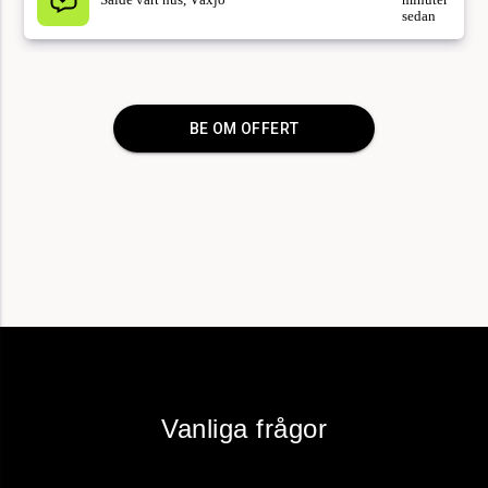
för 24
Bohagsflytt 80 kvm, Uppsala
minuter
sedan
för 11
BE OM OFFERT
Bortforsling möbler 160 kvm, Kungälv
minuter
sedan
för 37
Fönsterputs löpande företag, Borås
minuter
sedan
för 37
Uppköp av dödsbo i Göteborg, 76 kvm
minuter
sedan
Vanliga frågor
för 8
Flyttstäd 75 kvm, Kortedala
minuter
sedan