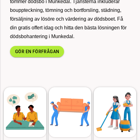
tömmer dödsbo i Munkedal. Tjänsterna inkluderar
för 18
bouppteckning, tömning och bortforsling, städning,
Sålde vårt hus, Växjö
minuter
sedan
försäljning av lösöre och värdering av dödsboet. Få
din gratis offert idag och hitta den bästa lösningen för
för 24
dödsbohantering i Munkedal.
Bohagsflytt 80 kvm, Uppsala
minuter
sedan
GÖR EN FÖRFRÅGAN
för 11
Bortforsling möbler 160 kvm, Kungälv
minuter
sedan
för 37
Fönsterputs löpande företag, Borås
minuter
sedan
för 37
Uppköp av dödsbo i Göteborg, 76 kvm
minuter
sedan