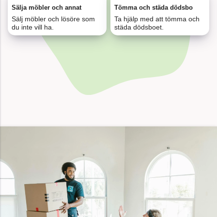
4 kärl löpande papper och plast, Växjö
minuter
Sälja möbler och annat
Tömma och städa dödsbo
sedan
Sälj möbler och lösöre som
Ta hjälp med att tömma och
du inte vill ha.
städa dödsboet.
för 32
Flytt och städ 92 kvm, Malmö
minuter
sedan
för 12
Fönsterputs och kontorsstäd, Helsingborg
minuter
sedan
för 12
Uppköp av dödsbo i Stockholm, 180 kvm
minuter
sedan