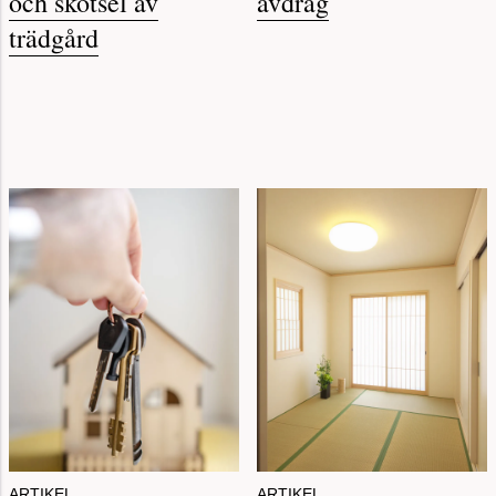
och skötsel av
avdrag
trädgård