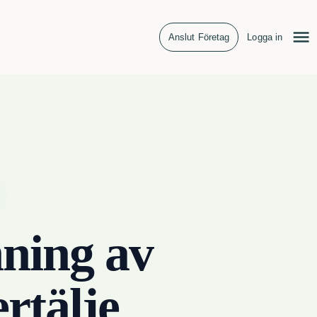
Anslut Företag
Logga in
ning av
rtälje