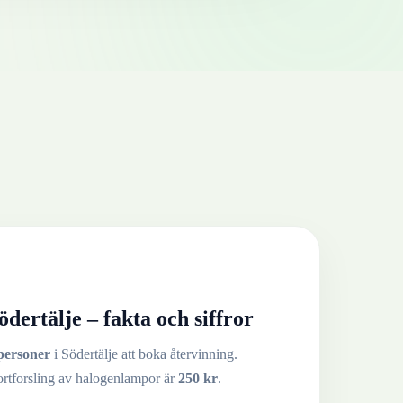
ödertälje
– fakta och siffror
personer
i
Södertälje
att boka återvinning.
ortforsling av
halogenlampor
är
250
kr
.