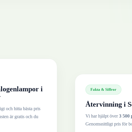
alogenlampor
i
Fakta & Siffror
r
Återvinning i
S
gt och hitta bästa pris
Vi har hjälpt över
3 500 
nsten är gratis och du
Genomsnittligt pris för b