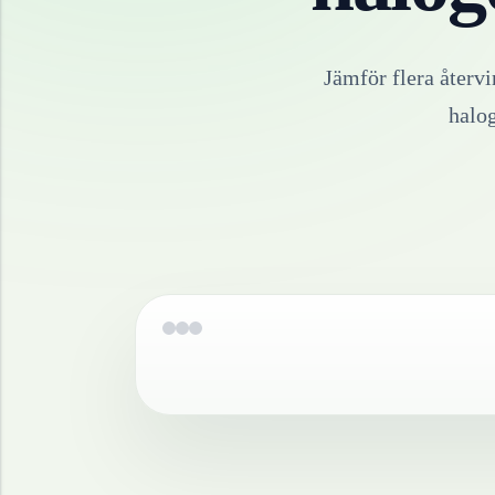
Jämför flera återv
halo