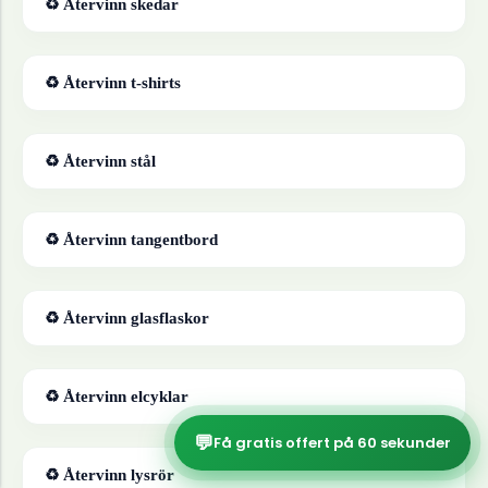
♻ Återvinn
skedar
♻ Återvinn
t-shirts
♻ Återvinn
stål
♻ Återvinn
tangentbord
♻ Återvinn
glasflaskor
♻ Återvinn
elcyklar
💬
Få gratis offert på 60 sekunder
♻ Återvinn
lysrör