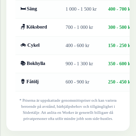
🛏 Säng
1 000 - 1 500 kr
400 - 700 kr
🪑 Köksbord
700 - 1 000 kr
300 - 500 kr
🚲 Cykel
400 - 600 kr
150 - 250 kr
📚 Bokhylla
900 - 1 300 kr
350 - 600 kr
🪘 Fåtölj
600 - 900 kr
250 - 450 kr
* Priserna är uppskattade genomsnittspriser och kan variera
beroende på avstånd, bärhjälpsbehov och tillgänglighet i
Södertälje
. Att anlita en Worker är generellt billigare då
privatpersoner ofta utför mindre jobb som side-hustles.