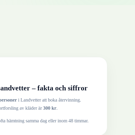
andvetter
– fakta och siffror
personer
i
Landvetter
att boka återvinning.
ortforsling av
kläder
är
300
kr
.
ofta hämtning samma dag eller inom 48 timmar.