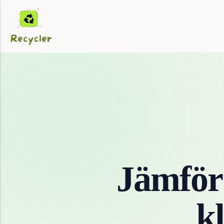
Jämför
k