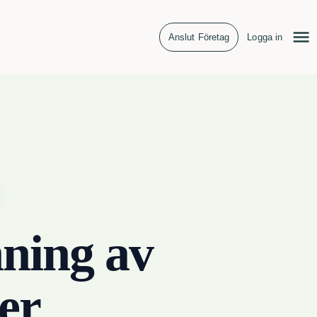
Anslut Företag
Logga in
ning av
er