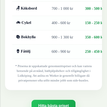
🪑 Köksbord
700 - 1 000 kr
300 - 500 kr
🚲 Cykel
400 - 600 kr
150 - 250 kr
📚 Bokhylla
900 - 1 300 kr
350 - 600 kr
🪘 Fåtölj
600 - 900 kr
250 - 450 kr
* Priserna är uppskattade genomsnittspriser och kan variera
beroende på avstånd, bärhjälpsbehov och tillgänglighet i
Lidköping
. Att anlita en Worker är generellt billigare då
privatpersoner ofta utför mindre jobb som side-hustles.
Hitta bästa priset