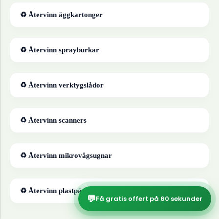
♻ Återvinn
äggkartonger
♻ Återvinn
sprayburkar
♻ Återvinn
verktygslådor
♻ Återvinn
scanners
♻ Återvinn
mikrovågsugnar
♻ Återvinn
plastpåsar
💬
Få gratis offert på 60 sekunder