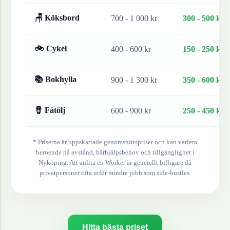
🪑 Köksbord
700 - 1 000 kr
300 - 500 kr
🚲 Cykel
400 - 600 kr
150 - 250 kr
📚 Bokhylla
900 - 1 300 kr
350 - 600 kr
🪘 Fåtölj
600 - 900 kr
250 - 450 kr
* Priserna är uppskattade genomsnittspriser och kan variera
beroende på avstånd, bärhjälpsbehov och tillgänglighet i
Nyköping
. Att anlita en Worker är generellt billigare då
privatpersoner ofta utför mindre jobb som side-hustles.
Hitta bästa priset