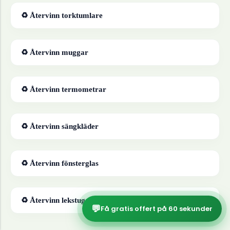
♻ Återvinn
torktumlare
♻ Återvinn
muggar
♻ Återvinn
termometrar
♻ Återvinn
sängkläder
♻ Återvinn
fönsterglas
♻ Återvinn
lekstugor
💬
Få gratis offert på 60 sekunder