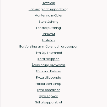
Flytthjälp
Packning och uppackning
Montering möbler
Storstädning
Fönsterputsning
Barnvakt
Läxhjälp
Bortforsling av möbler och grovsopor
IT-hjälp i hemmet
Köra till tippen
Återvinning grovavfall
Tömma dödsbo
Flytta till boende
Forsla bort skräp
Hyra container
Hyra sopkärl
Sälja kopparskrot