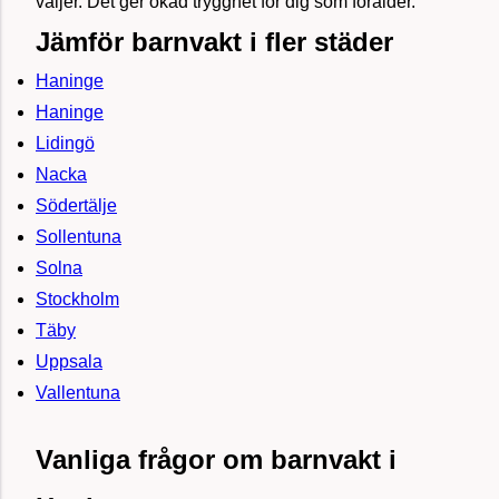
väljer. Det ger ökad trygghet för dig som förälder.
Jämför barnvakt i fler städer
Haninge
Haninge
Lidingö
Nacka
Södertälje
Sollentuna
Solna
Stockholm
Täby
Uppsala
Vallentuna
Vanliga frågor om barnvakt i