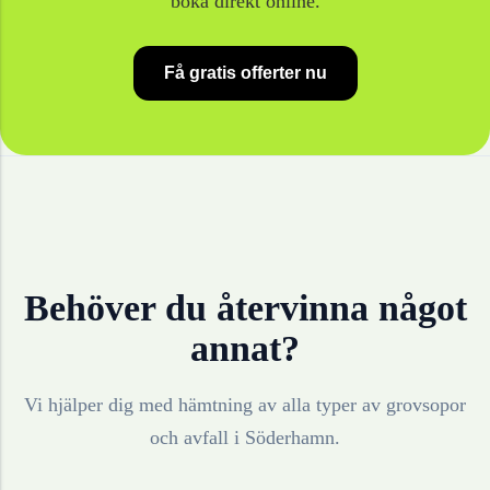
boka direkt online.
Få gratis offerter nu
Behöver du återvinna något
annat?
Vi hjälper dig med hämtning av alla typer av grovsopor
och avfall i
Söderhamn
.