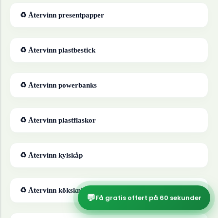
♻ Återvinn
presentpapper
♻ Återvinn
plastbestick
♻ Återvinn
powerbanks
♻ Återvinn
plastflaskor
♻ Återvinn
kylskåp
♻ Återvinn
köksknivar
💬
Få gratis offert på 60 sekunder