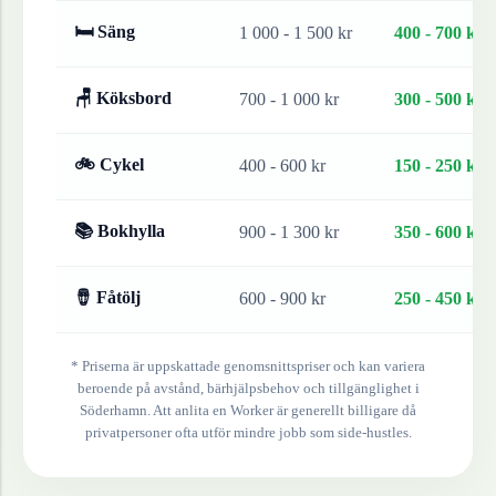
🛏 Säng
1 000 - 1 500 kr
400 - 700 kr
🪑 Köksbord
700 - 1 000 kr
300 - 500 kr
🚲 Cykel
400 - 600 kr
150 - 250 kr
📚 Bokhylla
900 - 1 300 kr
350 - 600 kr
🪘 Fåtölj
600 - 900 kr
250 - 450 kr
* Priserna är uppskattade genomsnittspriser och kan variera
beroende på avstånd, bärhjälpsbehov och tillgänglighet i
Söderhamn
. Att anlita en Worker är generellt billigare då
privatpersoner ofta utför mindre jobb som side-hustles.