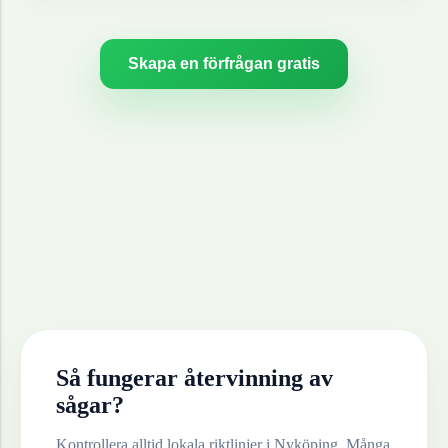
Skapa en förfrågan gratis
Så fungerar återvinning av
sågar
?
Kontrollera alltid lokala riktlinjer i
Nyköping
. Många