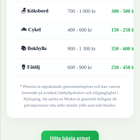
🪑 Köksbord
700 - 1 000 kr
300 - 500 kr
🚲 Cykel
400 - 600 kr
150 - 250 kr
📚 Bokhylla
900 - 1 300 kr
350 - 600 kr
🪘 Fåtölj
600 - 900 kr
250 - 450 kr
* Priserna är uppskattade genomsnittspriser och kan variera
beroende på avstånd, bärhjälpsbehov och tillgänglighet i
Nyköping
. Att anlita en Worker är generellt billigare då
privatpersoner ofta utför mindre jobb som side-hustles.
Hitta bästa priset