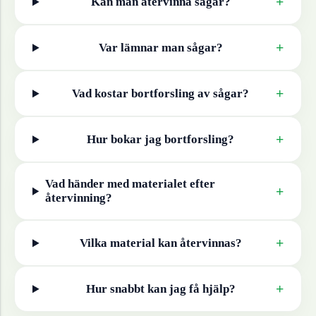
+
Kan man återvinna
sågar
?
+
Var lämnar man
sågar
?
+
Vad kostar bortforsling av
sågar
?
+
Hur bokar jag bortforsling?
Vad händer med materialet efter
+
återvinning?
+
Vilka material kan återvinnas?
+
Hur snabbt kan jag få hjälp?