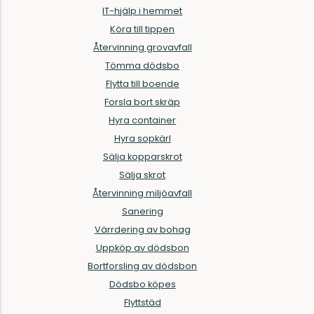
IT-hjälp i hemmet
Köra till tippen
Återvinning grovavfall
Tömma dödsbo
Flytta till boende
Forsla bort skräp
Hyra container
Hyra sopkärl
Sälja kopparskrot
Sälja skrot
Återvinning miljöavfall
Sanering
Värrdering av bohag
Uppköp av dödsbon
Bortforsling av dödsbon
Dödsbo köpes
Flyttstäd