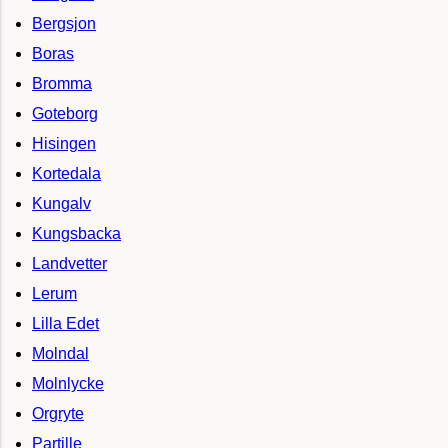
Bergsjon
Boras
Bromma
Goteborg
Hisingen
Kortedala
Kungalv
Kungsbacka
Landvetter
Lerum
Lilla Edet
Molndal
Molnlycke
Orgryte
Partille