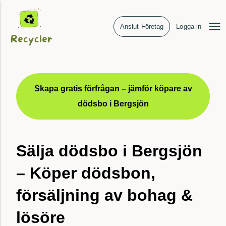
Anslut Företag
Logga in
Skapa gratis förfrågan – jämför köpare av
dödsbo i Bergsjön
Sälja dödsbo i Bergsjön
– Köper dödsbon,
försäljning av bohag &
lösöre