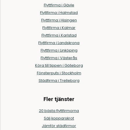
Flyttfirma i Gävle
Flyttfirma i Halmstad
Flyttfirma i Hisingen
Flyttfirma i Kalmar
Flyttfirma i Karlstad
Flyttfirma i Landskrona
Flyttfirma i Linköping
Flyttfirma i Västerås
Köra till tippen i Göteborg
Fönsterputs i Stockholm
Städfirma i Trelleborg
Fler tjänster
20 bästa flyttfirmorna
Sälj kopparskrot
Jämför städfirmor