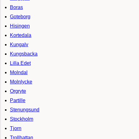
Boras
Goteborg
Hisingen
Kortedala
Kungalv
Kungsbacka
Lilla Edet
Molndal
Molnlycke
Orgryte
Partille
Stenungsund
Stockholm
Tjorn
Trollhattan