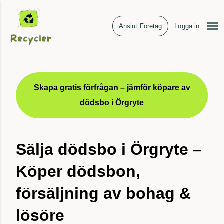
Anslut Företag
Logga in
Skapa gratis förfrågan – jämför köpare av
dödsbo i Örgryte
Sälja dödsbo i Örgryte –
Köper dödsbon,
försäljning av bohag &
lösöre