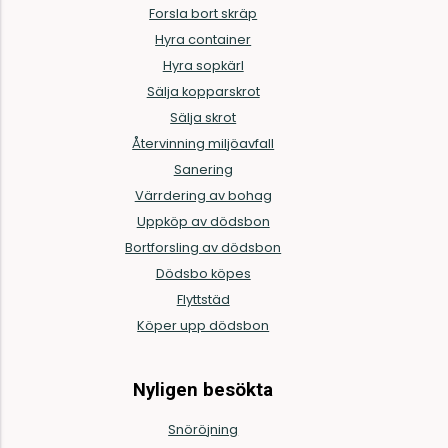
Forsla bort skräp
Hyra container
Hyra sopkärl
Sälja kopparskrot
Sälja skrot
Återvinning miljöavfall
Sanering
Värrdering av bohag
Uppköp av dödsbon
Bortforsling av dödsbon
Dödsbo köpes
Flyttstäd
Köper upp dödsbon
Nyligen besökta
Snöröjning