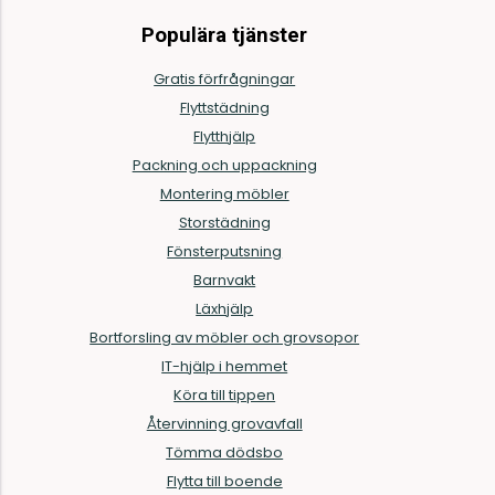
Populära tjänster
Gratis förfrågningar
Flyttstädning
Flytthjälp
Packning och uppackning
Montering möbler
Storstädning
Fönsterputsning
Barnvakt
Läxhjälp
Bortforsling av möbler och grovsopor
IT-hjälp i hemmet
Köra till tippen
Återvinning grovavfall
Tömma dödsbo
Flytta till boende