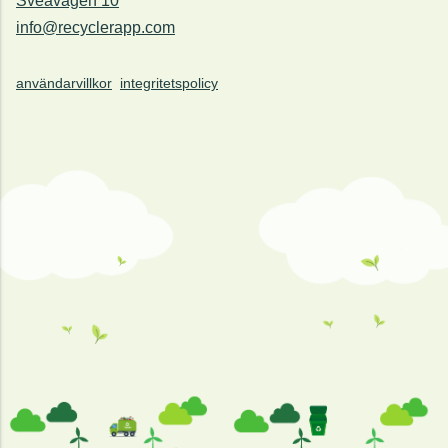
Sveavägen 10
info@recyclerapp.com
användarvillkor
integritetspolicy