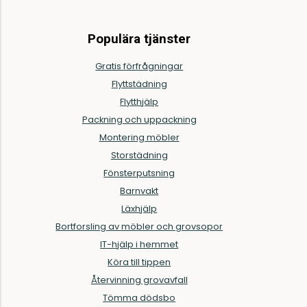
Populära tjänster
Gratis förfrågningar
Flyttstädning
Flytthjälp
Packning och uppackning
Montering möbler
Storstädning
Fönsterputsning
Barnvakt
Läxhjälp
Bortforsling av möbler och grovsopor
IT-hjälp i hemmet
Köra till tippen
Återvinning grovavfall
Tömma dödsbo