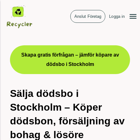
Anslut Företag
Logga in
Skapa gratis förfrågan – jämför köpare av
dödsbo i Stockholm
Sälja dödsbo i
Stockholm – Köper
dödsbon, försäljning av
bohag & lösöre