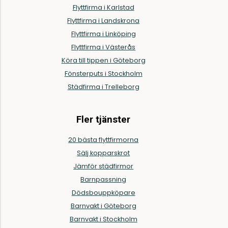
Flyttfirma i Karlstad
Flyttfirma i Landskrona
Flyttfirma i Linköping
Flyttfirma i Västerås
Köra till tippen i Göteborg
Fönsterputs i Stockholm
Städfirma i Trelleborg
Fler tjänster
20 bästa flyttfirmorna
Sälj kopparskrot
Jämför städfirmor
Barnpassning
Dödsbouppköpare
Barnvakt i Göteborg
Barnvakt i Stockholm