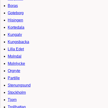
Boras
Goteborg
Hisingen
Kortedala
Kungalv
Kungsbacka
Lilla Edet
Molndal
Molnlycke
Orgryte
Partille
Stenungsund
Stockholm
Tjorn
Trollhattan