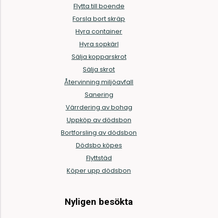
Flytta till boende
Forsla bort skräp
Hyra container
Hyra sopkärl
Sälja kopparskrot
Sälja skrot
Återvinning miljöavfall
Sanering
Värrdering av bohag
Uppköp av dödsbon
Bortforsling av dödsbon
Dödsbo köpes
Flyttstäd
Köper upp dödsbon
Nyligen besökta