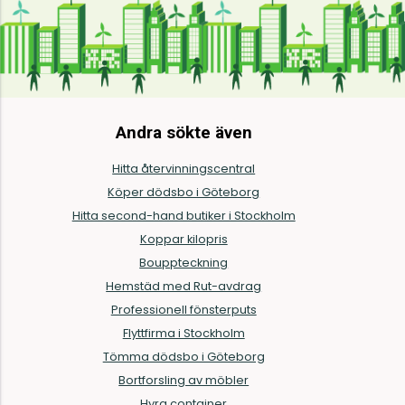
Andra sökte även
Hitta återvinningscentral
Köper dödsbo i Göteborg
Hitta second-hand butiker i Stockholm
Koppar kilopris
Bouppteckning
Hemstäd med Rut-avdrag
Professionell fönsterputs
Flyttfirma i Stockholm
Tömma dödsbo i Göteborg
Bortforsling av möbler
Hyra container