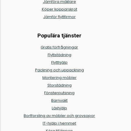
Jämföra mäklare
Köper kopparskrot
Jämför flyttfirmor
Populära tjänster
Gratis förfrågningar
Flyttstädning
Flytthjälp
Packning och uppackning
Montering möbler
Storstädning
Fönsterputsning
Barnvakt
Läxhjälp
Bortforsling av möbler och grovsopor
IT-hjälp i hemmet
Köra till tippen