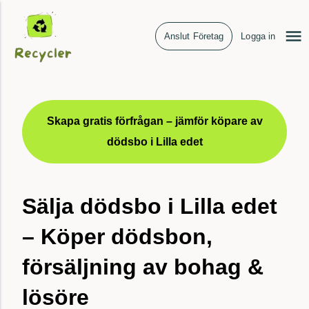
Anslut Företag
Logga in
Skapa gratis förfrågan – jämför köpare av
dödsbo i Lilla edet
Sälja dödsbo i Lilla edet
– Köper dödsbon,
försäljning av bohag &
lösöre