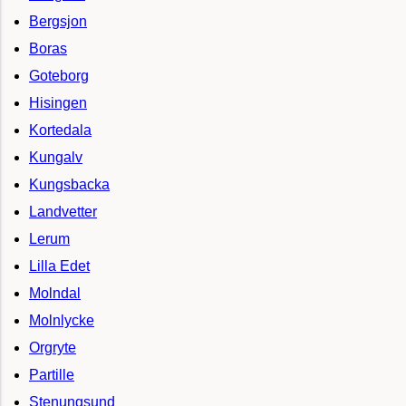
Bergsjon
Boras
Goteborg
Hisingen
Kortedala
Kungalv
Kungsbacka
Landvetter
Lerum
Lilla Edet
Molndal
Molnlycke
Orgryte
Partille
Stenungsund