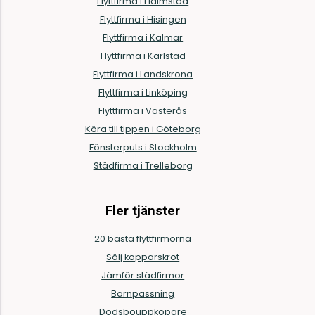
Flyttfirma i Halmstad
Flyttfirma i Hisingen
Flyttfirma i Kalmar
Flyttfirma i Karlstad
Flyttfirma i Landskrona
Flyttfirma i Linköping
Flyttfirma i Västerås
Köra till tippen i Göteborg
Fönsterputs i Stockholm
Städfirma i Trelleborg
Fler tjänster
20 bästa flyttfirmorna
Sälj kopparskrot
Jämför städfirmor
Barnpassning
Dödsbouppköpare