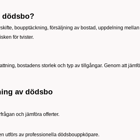
v dödsbo?
skifte, boupptäckning, försäljning av bostad, uppdelning mellan 
sken för tvister.
fattning, bostadens storlek och typ av tillgångar. Genom att jämfö
jning av dödsbo
?
örfrågan och jämföra offerter.
ngen utförs av professionella dödsbouppköpare.