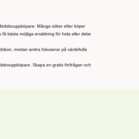
lla dödsbouppköpare. Många söker efter köper
å bästa möjliga ersättning för hela eller delar
dödsbon, medan andra fokuserar på värdefulla
dödsbouppköpare. Skapa en gratis förfrågan och