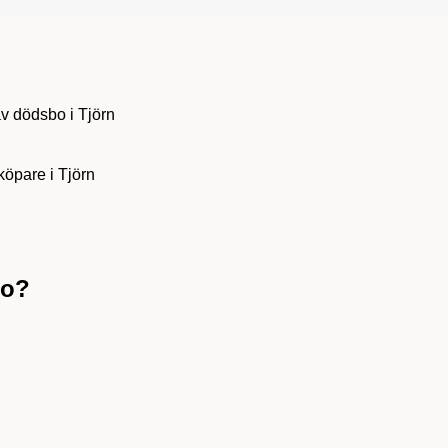
av dödsbo i Tjörn
köpare i Tjörn
bo?