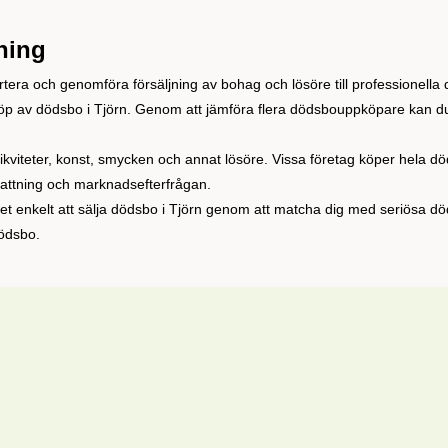
ning
sortera och genomföra försäljning av bohag och lösöre till professione
öp av dödsbo i Tjörn. Genom att jämföra flera dödsbouppköpare kan du f
ikviteter, konst, smycken och annat lösöre. Vissa företag köper hela 
mfattning och marknadsefterfrågan.
et enkelt att sälja dödsbo i Tjörn genom att matcha dig med seriösa 
dödsbo.