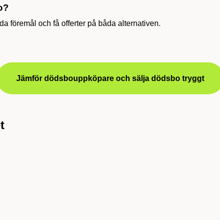
o?
da föremål och få offerter på båda alternativen.
Jämför dödsbouppköpare och sälja dödsbo tryggt
t