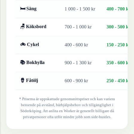
🛏 Säng
1 000 - 1 500 kr
400 - 700 kr
🪑 Köksbord
700 - 1 000 kr
300 - 500 kr
🚲 Cykel
400 - 600 kr
150 - 250 kr
📚 Bokhylla
900 - 1 300 kr
350 - 600 kr
🪘 Fåtölj
600 - 900 kr
250 - 450 kr
* Priserna är uppskattade genomsnittspriser och kan variera
beroende på avstånd, bärhjälpsbehov och tillgänglighet i
Söderköping
. Att anlita en Worker är generellt billigare då
privatpersoner ofta utför mindre jobb som side-hustles.